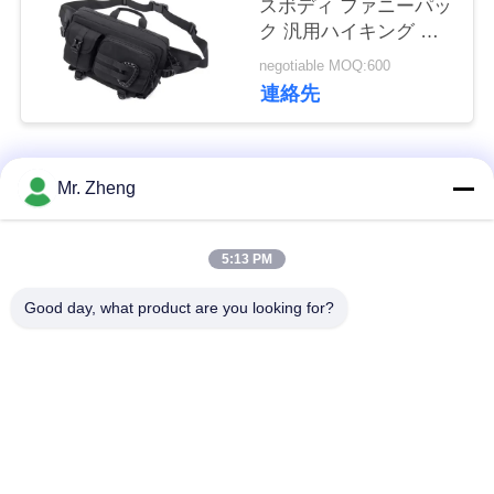
スボディ ファニーパッ
い
ク 汎用ハイキング 胸
腰 バッグ
negotiable MOQ:600
連絡先
ニ
ュ
人気カテゴリ
すべて
Mr. Zheng
ー
ス
屋外スポーツ袋
ナイロン スポーツ袋
5:13 PM
Good day, what product are you looking for?
場
カスタム スポーツ
スキースノーボード
バッグ
バッグ
合
サーフボード旅行バ
バックパックをハイ
地
ッグ
キングする道
図