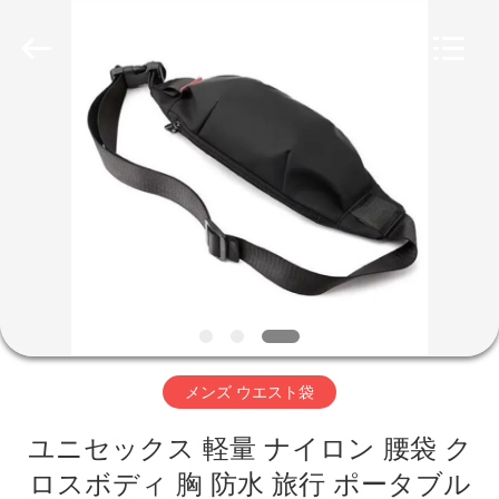
2018
-
2026
FUJIAN
LEADING
IMPORT
AND
EXPORT
家
CO.,LTD..
All
Rights
Reserved.
プ
ロ
ダ
ク
ト
メンズ ウエスト袋
ユニセックス 軽量 ナイロン 腰袋 ク
私
ロスボディ 胸 防水 旅行 ポータブル