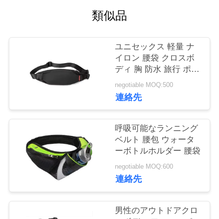
質
類似品
管
理
ユニセックス 軽量 ナ
イロン 腰袋 クロスボ
ディ 胸 防水 旅行 ポー
私
タブル ファニーパック
negotiable MOQ:500
達
連絡先
に
呼吸可能なランニング
連
ベルト 腰包 ウォータ
ーボトルホルダー 腰袋
絡
negotiable MOQ:600
し
連絡先
な
男性のアウトドアクロ
さ