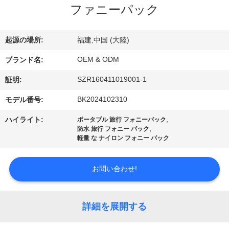
達
ファニーパック
に
つ
起源の場所:
福建,中国 (大陸)
い
OEM & ODM
ブランド名:
て
SZR160411019001-1
証明:
BK2024102310
モデル番号:
工
,
ハイライト:
ポータブル 旅行 フォニーパック
,
防水 旅行 フォニー パック
場
軽量 な ナイロン フォニー パック
旅
お問い合わせ!
行
詳細を展開する
品