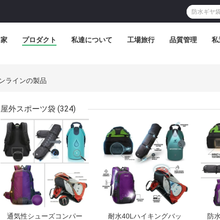
家
プロダクト
私達について
工場旅行
品質管理
私
TD. オンラインの製品
屋外スポーツ袋
(324)
ベストプライス
ベストプライス
ベス
通気性シューズコンパー
耐水40Lハイキングバッ
防