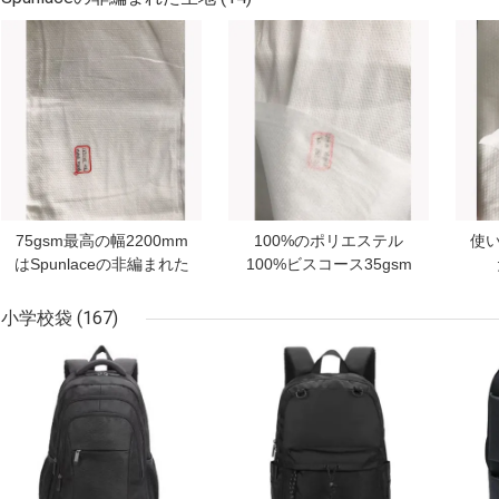
ベストプライス
ベストプライス
ベス
75gsm最高の幅2200mm
100%のポリエステル
使
はSpunlaceの非編まれた
100%ビスコース35gsm
生地を浮彫りにした
Spunlaceの非編まれた生
Sp
地
小学校袋
(167)
ベストプライス
ベストプライス
ベス