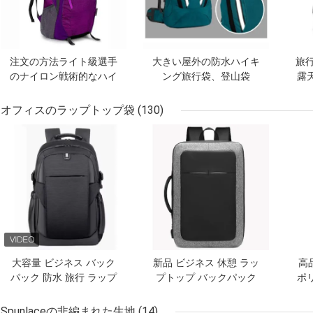
注文の方法ライト級選手
大きい屋外の防水ハイキ
旅行
のナイロン戦術的なハイ
ング旅行袋、登山袋
露
キングのキャンプのバッ
クパック
オフィスのラップトップ袋
(130)
ベストプライス
ベストプライス
ベス
大容量 ビジネス バック
新品 ビジネス 休憩 ラッ
高
パック 防水 旅行 ラップ
プトップ バックパック
ポ
トップ バックパック
屋外 ラップトップ バッ
ップ
クパック
防
Spunlaceの非編まれた生地
(14)