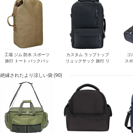
工場 ジム 防水 スポーツ
カスタム ラップトップ
ゴ
旅行 トート バックパッ
リュックサック 旅行 リ
スポ
ク
ュックサック バッグ 黒
ーズ
リュックサック 男性用
絶縁されたより涼しい袋
(90)
ベストプライス
ベストプライス
ベス