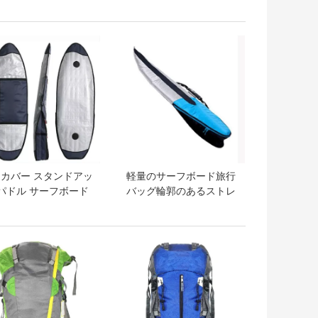
スキー パッケージ
スノーボード袋にパッド
を入れました
トプライス
ベストプライス
p カバー スタンドアッ
軽量のサーフボード旅行
 パドル サーフボード
バッグ輪郭のあるストレ
ラベル バッグ アウト
ッチ フィット ショート
ドア キャリー
ボード バッグ
トプライス
ベストプライス