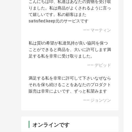
こんにちは印、私達はあなたの貨物を受け取
りました。私は商品がよくされるように言っ
て嬉しいです。私の顧客はまた
satisfied.keep元のサービスです
—— マーティン
私は質Iの希望が私達気持が良い協同を保つ
ことができると商品を、大いに許可します満
足する私を非常に受け取りました。
—— デビッド
満足する私を非常に許可して下さいなぜなら
それを保ち続けることをあなたのプロダクト
販売は非常によいです、ずっと私望みます
—— ジョンソン
オンラインです