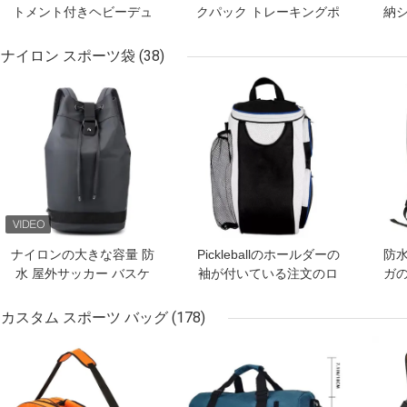
トメント付きヘビーデュ
クパック トレーキングポ
納
ーティー600Dポリエステ
ール付属 エルゴノミック
ー
ルジムダッフルバッグ 大
サスペンションシステム
付
ナイロン スポーツ袋
(38)
容量 旅行 スポーツ用品
露天キャンプ デイパック
ン
ベストプライス
ベストプライス
ベス
ナイロンの大きな容量 防
Pickleballのホールダーの
防
水 屋外サッカー バスケ
袖が付いている注文のロ
ガ
ットボール バックパック
ゴのPickleballのバックパ
ック ラケット装置袋
カスタム スポーツ バッグ
(178)
ベストプライス
ベストプライス
ベス