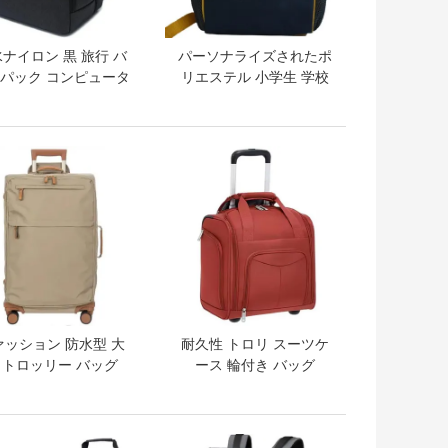
ナイロン 黒 旅行 バ
パーソナライズされたポ
パック コンピュータ
リエステル 小学生 学校
バッグ 学生用
子供 バックパック
トプライス
ベストプライス
ァッション 防水型 大
耐久性 トロリ スーツケ
 トロッリー バッグ
ース 輪付き バッグ
トプライス
ベストプライス