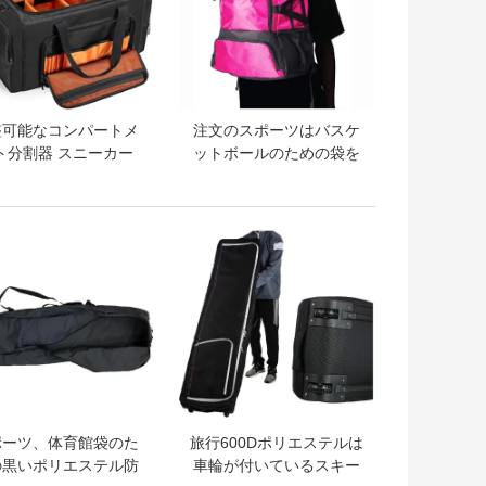
整可能なコンパートメ
注文のスポーツはバスケ
ト分割器 スニーカー
ットボールのための袋を
フル スニーカーコン
Backpack、バレーボール
ートメント付きジムバ
及びフットボールは別の
ッグ
靴および球コンパートメ
トプライス
ベストプライス
ントを含んでいる
ポーツ、体育館袋のた
旅行600Dポリエステルは
の黒いポリエステル防
車輪が付いているスキー