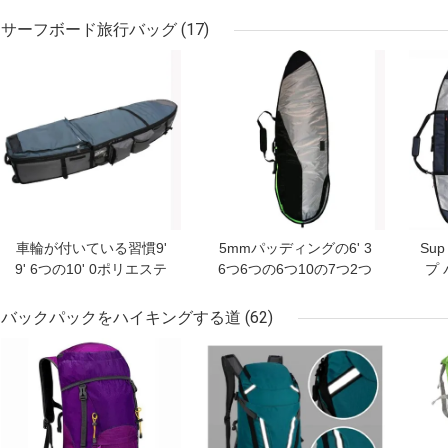
水スキー袋
ード バッグ ホイール ロ
水
ーラー バッグ
サーフボード旅行バッグ
(17)
ベストプライス
ベストプライス
ベス
車輪が付いている習慣9'
5mmパッディングの6' 3
Su
9' 6つの10' 0ポリエステ
6つ6つの6つ10の7つ2つ
プ
ル長い板袋
の7' 6短い板袋
ト
バックパックをハイキングする道
(62)
ベストプライス
ベストプライス
ベス