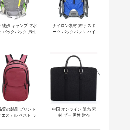
 徒歩 キャンプ 防水
ナイロン素材 旅行 スポ
天 バックパック 男性
ーツ バックパック ハイ
女性
キング バックパック
トプライス
ベストプライス
品質の製品 プリント
中国 オンライン 販売 素
リエステル ベスト ラ
材 プー 男性 財布
トップ バックパック
水 ラップトップ バッ