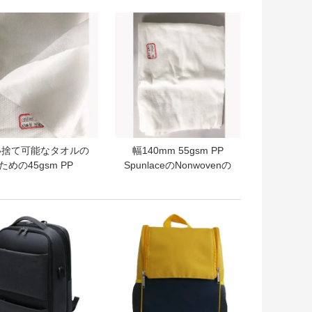
クパック
トプライス
ベストプライス
い捨て可能なタオルの
幅140mm 55gsm PP
ための45gsm PP
SpunlaceのNonwovenの
unlaceの非編まれた生
生地
地
トプライス
ベストプライス