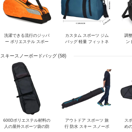
洗濯できる流行のジッパ
カスタム スポーツ ジム
調
ー ポリエステル スポー
バッグ 軽量 フィットネ
ン
ツ袋および大容量
ス バッグ 防水 ヨガ バッ
ダッ
グ 乾燥 濡れ ポケット &
パ
スキースノーボードバッグ
(58)
靴 コンパートメント
ベストプライス
ベストプライス
ベス
600Dポリエステル材料の
アウトドア スポーツ 旅
ス
人の屋外スポーツ袋の防
行 防水 スキー スノーボ
め