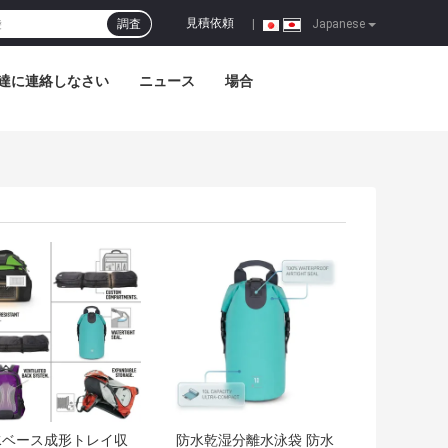
見積依頼
調査
|
Japanese
達に連絡しなさい
ニュース
場合
トプライス
ベストプライス
水ベース成形トレイ収
防水乾湿分離水泳袋 防水