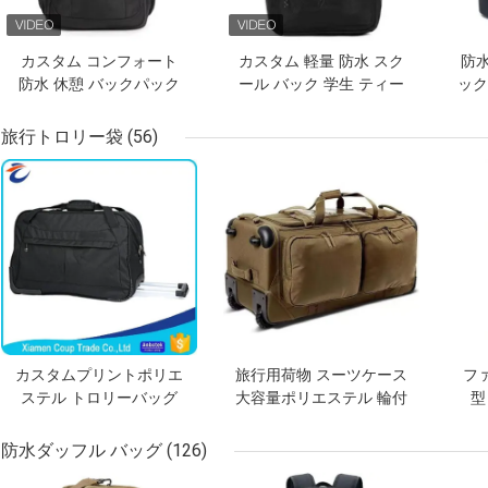
カスタム コンフォート
カスタム 軽量 防水 スク
防水
防水 休憩 バックパック
ール バック 学生 ティー
ック
学生 ラップトップ 学校
ンエイジャー スクール
バックパック
バッグ
旅行トロリー袋
(56)
ベストプライス
ベストプライス
ベス
カスタムプリントポリエ
旅行用荷物 スーツケース
フ
ステル トロリーバッグ
大容量ポリエステル 輪付
型
黒い 旅行用車輪バッグ
きダッフルバッグ
防水ダッフル バッグ
(126)
ベストプライス
ベストプライス
ベス