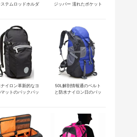
システムロッドホルダ
ジッパー 濡れたポケット
ショルダーストラップ
コンパクトプールトレー
きマルチコンパートメ
ニング機器
ト釣りタックルバック
トプライス
ベストプライス
パック
水ナイロン革新的なヨ
50L解剖情報通のベルト
のマットのバックパッ
と防水ナイロン日のバッ
ク
クパック
トプライス
ベストプライス