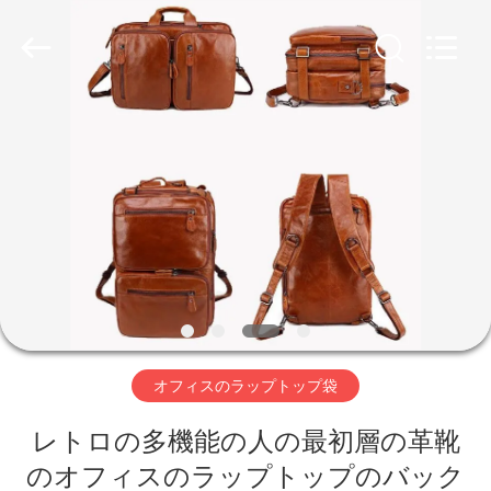
2018
-
2026
FUJIAN
LEADING
IMPORT
AND
EXPORT
家
CO.,LTD..
All
Rights
Reserved.
プ
ロ
ダ
ク
ト
オフィスのラップトップ袋
レトロの多機能の人の最初層の革靴
私
のオフィスのラップトップのバック