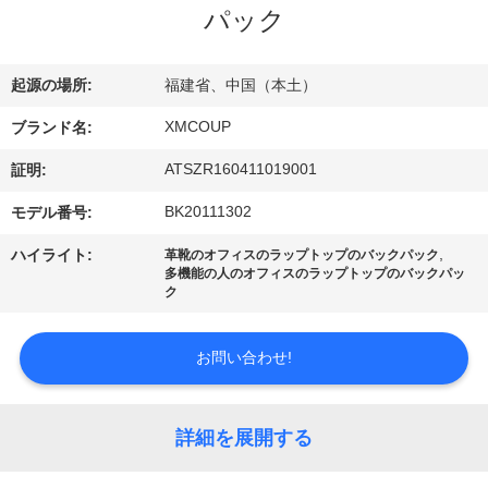
達
パック
に
つ
起源の場所:
福建省、中国（本土）
い
XMCOUP
ブランド名:
て
ATSZR160411019001
証明:
BK20111302
モデル番号:
工
,
ハイライト:
革靴のオフィスのラップトップのバックパック
多機能の人のオフィスのラップトップのバックパッ
場
ク
旅
お問い合わせ!
行
詳細を展開する
品