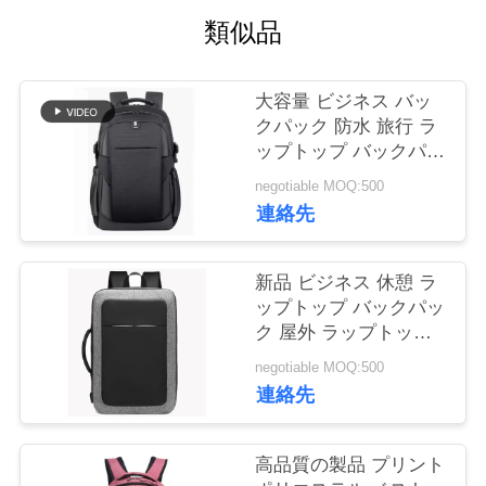
質
類似品
管
理
大容量 ビジネス バッ
クパック 防水 旅行 ラ
ップトップ バックパッ
私
ク
negotiable MOQ:500
達
連絡先
に
新品 ビジネス 休憩 ラ
連
ップトップ バックパッ
ク 屋外 ラップトップ
絡
バックパック
negotiable MOQ:500
し
連絡先
な
高品質の製品 プリント
さ