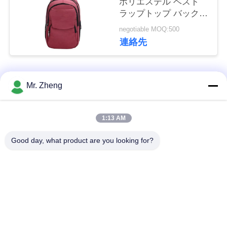
ポリエステル ベスト
ラップトップ バックパ
い
ック 防水 ラップトッ
negotiable MOQ:500
プ バックパック
連絡先
ニ
ュ
人気カテゴリ
すべて
Mr. Zheng
ー
ス
屋外スポーツ袋
ナイロン スポーツ袋
1:13 AM
Good day, what product are you looking for?
場
カスタム スポーツ
スキースノーボード
バッグ
バッグ
合
サーフボード旅行バ
バックパックをハイ
地
ッグ
キングする道
図