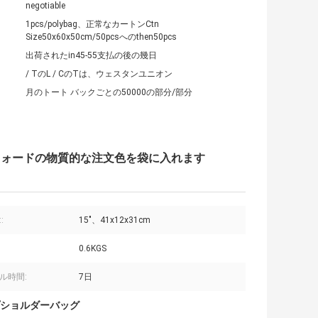
negotiable
1pcs/polybag、正常なカートンCtn
Size50x60x50cm/50pcsへのthen50pcs
出荷されたin45-55支払の後の幾日
/ TのL / CのTは、ウェスタンユニオン
月のトート バックごとの50000の部分/部分
フォードの物質的な注文色を袋に入れます
:
15"、41x12x31cm
0.6KGS
ル時間:
7日
ショルダーバッグ