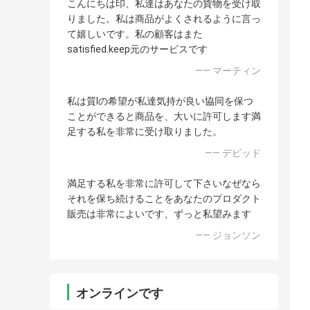
こんにちは印、私達はあなたの貨物を受け取
りました。私は商品がよくされるように言っ
て嬉しいです。私の顧客はまた
satisfied.keep元のサービスです
—— マーティン
私は質Iの希望が私達気持が良い協同を保つ
ことができると商品を、大いに許可します満
足する私を非常に受け取りました。
—— デビッド
満足する私を非常に許可して下さいなぜなら
それを保ち続けることをあなたのプロダクト
販売は非常によいです、ずっと私望みます
—— ジョンソン
オンラインです