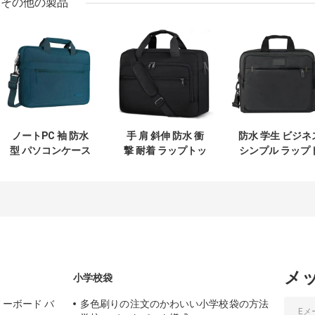
その他の製品
ノートPC 袖 防水
手 肩 斜伸 防水 衝
防水 学生 ビジネ
型 パソコンケース
撃 耐着 ラップトッ
シンプル ラップ
携帯用 ビジネス用
プ バッグ
ップ バッグ
スーツケース
メ
小学校袋
ノーボード バ
多色刷りの注文のかわいい小学校袋の方法