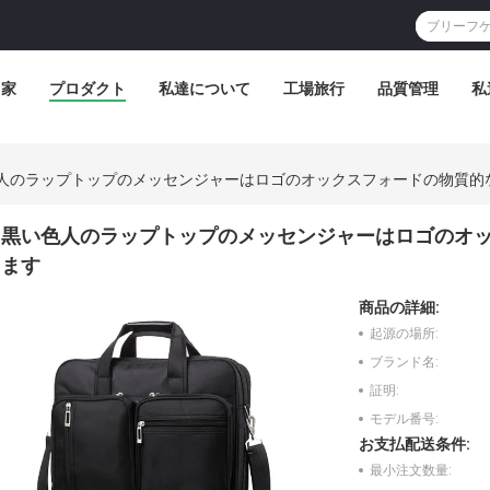
家
プロダクト
私達について
工場旅行
品質管理
私
人のラップトップのメッセンジャーはロゴのオックスフォードの物質的
黒い色人のラップトップのメッセンジャーはロゴのオ
ます
商品の詳細:
起源の場所:
ブランド名:
証明:
モデル番号:
お支払配送条件:
最小注文数量: