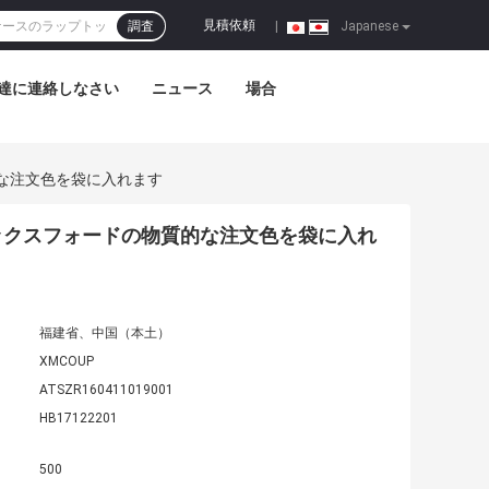
見積依頼
調査
|
Japanese
達に連絡しなさい
ニュース
場合
な注文色を袋に入れます
ックスフォードの物質的な注文色を袋に入れ
福建省、中国（本土）
XMCOUP
ATSZR160411019001
HB17122201
500