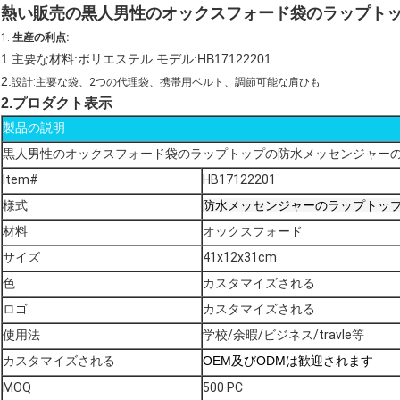
熱い販売の黒人男性のオックスフォード袋のラップト
1.
生産の利点:
1.主要な材料:ポリエステル モデル:HB17122201
2.
設計:主要な袋、2つの代理袋、携帯用ベルト、調節可能な肩ひも
2.プロダクト表示
製品の説明
黒人男性のオックスフォード袋のラップトップの防水メッセンジャー
Item#
HB17122201
様式
防水メッセンジャーのラップトッ
材料
オックスフォード
サイズ
41x12x31cm
色
カスタマイズされる
ロゴ
カスタマイズされる
使用法
学校/余暇/ビジネス/travle等
カスタマイズされる
OEM及びODMは歓迎されます
MOQ
500 PC