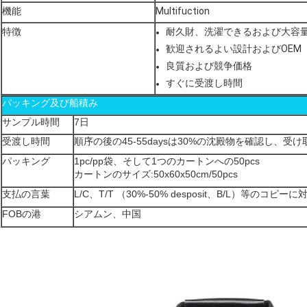
機能
Multifuction
特徴
耐久財、洗濯できるおよび大容
歓迎されるよい設計およびOEM
良質および競争価格
すぐに受渡し時間
パッキング及び船積み
サンプル時間
7日
受渡し時間
順序の後の45-55daysは30%の沈殿物を確認し、受
パッキング
1pc/pp袋、そして1つのカートンへの50pcs
カートンのサイズ:50x60x50cm/50pcs
支払の言葉
L/C、T/T （30%-50% desposit、B/L）等のコピ
FOBの港
シアムン、中国