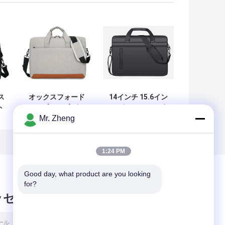
ス
オックスフォード
14インチ 15.6イン
ト
ラップトップ ビジ
チ ビジネスマン 女
Mr. Zheng
ネス バッグ 耐久性
性 パソコン バッグ
旅行 日用 オフィス
ラップトップ バッ
ラップトップ バッ
グ
グ
1:24 PM
Good day, what product are you looking 
for?
ッセージ