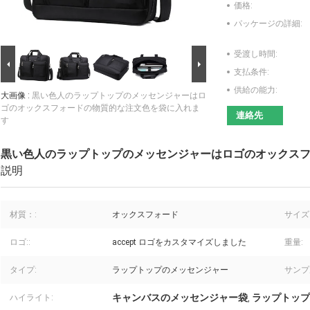
価格:
パッケージの詳細:
受渡し時間:
支払条件:
供給の能力:
大画像 :
黒い色人のラップトップのメッセンジャーはロ
ゴのオックスフォードの物質的な注文色を袋に入れま
連絡先
す
黒い色人のラップトップのメッセンジャーはロゴのオックス
説明
材質：:
オックスフォード
サイズ:
ロゴ::
accept ロゴをカスタマイズしました
重量:
タイプ:
ラップトップのメッセンジャー
サンプ
キャンバスのメッセンジャー袋
ラップトップ
ハイライト:
,