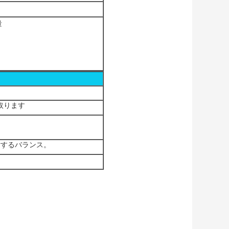
量
け取ります
ーに対するバランス。