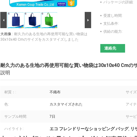
パッケージの詳細:
受渡し時間:
支払条件:
供給の能力:
大画像 :
耐久力のある生地の再使用可能な買い物袋は
30x10x40 Cmのサイズをカスタマイズしました
連絡先
耐久力のある生地の再使用可能な買い物袋は30x10x40 Cm
説明
材質：:
不織布
サイズ
色:
カスタマイズされた
アイテ
サンプル時間:
7日
サービ
エコ フレンドリーなショッピング バッグ
リ
ハイライト:
,