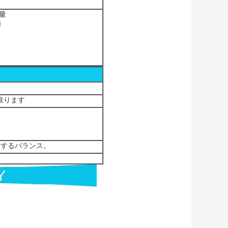
量
M
け取ります
ーに対するバランス。