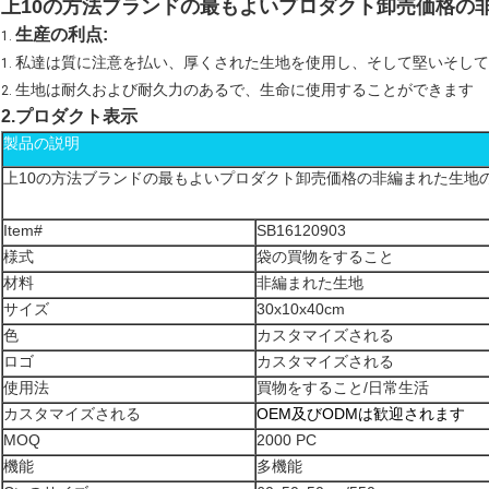
上10の方法ブランドの最もよいプロダクト卸売価格の
生産の利点:
1.
私達は質に注意を払い、厚くされた生地を使用し、そして堅いそして
1.
生地は耐久および耐久力のあるで、生命に使用することができます
2.
プロダクト表示
2.
製品の説明
上10の方法ブランドの最もよいプロダクト卸売価格の非編まれた生地
Item#
SB16120903
様式
袋の買物をすること
材料
非編まれた生地
サイズ
30x10x40cm
色
カスタマイズされる
ロゴ
カスタマイズされる
使用法
買物をすること/日常生活
カスタマイズされる
OEM及びODMは歓迎されます
MOQ
2000 PC
機能
多機能