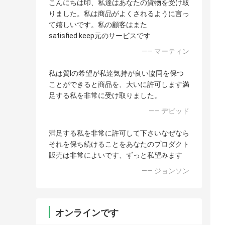
こんにちは印、私達はあなたの貨物を受け取
りました。私は商品がよくされるように言っ
て嬉しいです。私の顧客はまた
satisfied.keep元のサービスです
—— マーティン
私は質Iの希望が私達気持が良い協同を保つ
ことができると商品を、大いに許可します満
足する私を非常に受け取りました。
—— デビッド
満足する私を非常に許可して下さいなぜなら
それを保ち続けることをあなたのプロダクト
販売は非常によいです、ずっと私望みます
—— ジョンソン
オンラインです