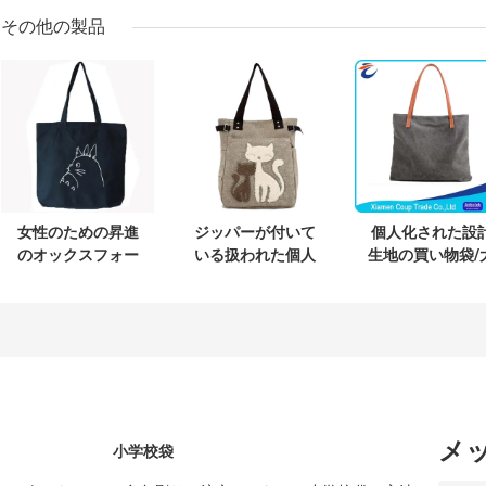
その他の製品
女性のための昇進
ジッパーが付いて
個人化された設
のオックスフォー
いる扱われた個人
生地の買い物袋/
ドEcoの生地の買
的で大きいキャン
きい買物客袋の
い物袋
バスの買物客袋
ャンバス材料
メ
小学校袋