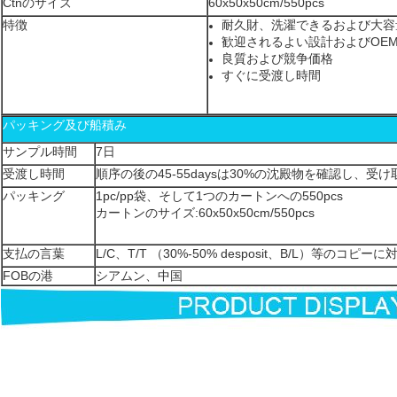
Ctnのサイズ
60x50x50cm/550pcs
特徴
耐久財、洗濯できるおよび大容
歓迎されるよい設計およびOE
良質および競争価格
すぐに受渡し時間
パッキング及び船積み
サンプル時間
7日
受渡し時間
順序の後の45-55daysは30%の沈殿物を確認し、受
パッキング
1pc/pp袋、そして1つのカートンへの550pcs
カートンのサイズ:
60x50x50cm/550pcs
支払の言葉
L/C、T/T （30%-50% desposit、B/L）等のコピ
FOBの港
シアムン、中国