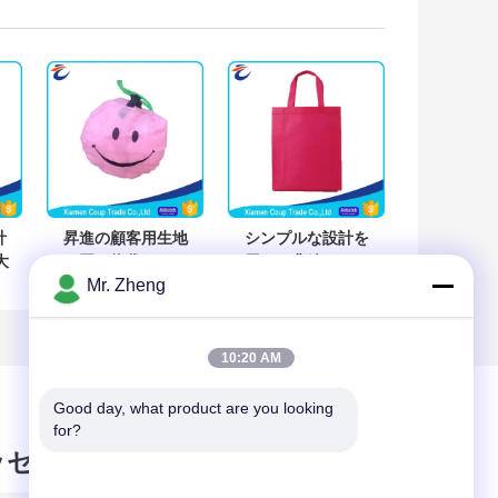
計
昇進の顧客用生地
シンプルな設計を
大
の買い物袋のかわ
用いる非編まれた
Mr. Zheng
キ
いくにこやかな表
生地の買い物袋美
面出現
しく赤い色
10:20 AM
Good day, what product are you looking 
for?
ッセージ