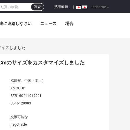
見積依頼
調査
|
Japanese
達に連絡しなさい
ニュース
場合
タマイズしました
0 Cmのサイズをカスタマイズしました
福建省、中国（本土）
XMCOUP
SZR160411019001
SB16120903
交渉可能な
negotiable