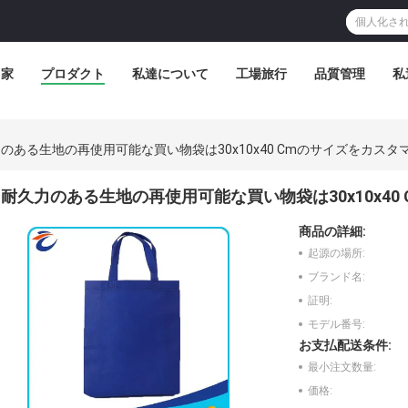
家
プロダクト
私達について
工場旅行
品質管理
私
のある生地の再使用可能な買い物袋は30x10x40 Cmのサイズをカス
耐久力のある生地の再使用可能な買い物袋は30x10x4
商品の詳細:
起源の場所:
ブランド名:
証明:
モデル番号:
お支払配送条件:
最小注文数量:
価格: