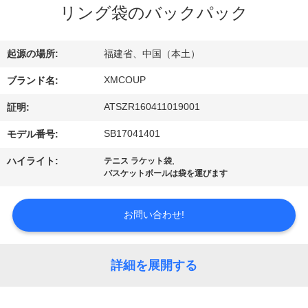
達
リング袋のバックパック
に
つ
起源の場所:
福建省、中国（本土）
い
XMCOUP
ブランド名:
て
ATSZR160411019001
証明:
SB17041401
モデル番号:
工
,
ハイライト:
テニス ラケット袋
バスケットボールは袋を運びます
場
旅
お問い合わせ!
行
詳細を展開する
品