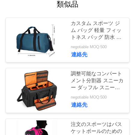
質
類似品
管
カスタム スポーツ ジ
理
ム バッグ 軽量 フィッ
トネス バッグ 防水 ヨ
ガ バッグ 乾燥 濡れ ポ
私
negotiable MOQ:500
ケット & 靴 コンパー
連絡先
トメント
達
に
調整可能なコンパート
メント分割器 スニーカ
連
ー ダッフル スニーカ
ーコンパートメント付
絡
negotiable MOQ:500
きジムバッグ
連絡先
し
な
注文のスポーツはバス
ケットボールのための
さ