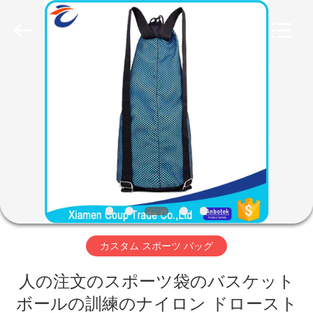
2018
-
2026
FUJIAN
LEADING
IMPORT
AND
EXPORT
家
CO.,LTD..
All
Rights
Reserved.
プ
ロ
ダ
ク
ト
カスタム スポーツ バッグ
人の注文のスポーツ袋のバスケット
私
ボールの訓練のナイロン ドロースト