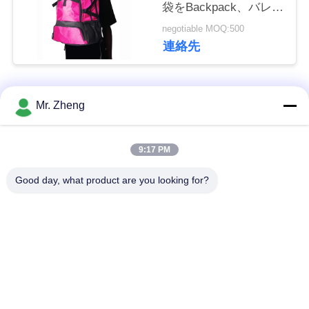
袋をBackpack、バレー
い
ボール及びフットボー
negotiable MOQ:500
ルは別の靴および球コ
連絡先
ンパートメントを含ん
ニ
でいる
ュ
人気カテゴリ
すべて
Mr. Zheng
ー
屋外スポーツ袋
ナイロン スポーツ袋
ス
9:17 PM
Good day, what product are you looking for?
カスタム スポーツ
スキースノーボード
場
バッグ
バッグ
合
サーフボード旅行バ
バックパックをハイ
ッグ
キングする道
地
図
オフィスのラップト
Spunlaceの非編まれ